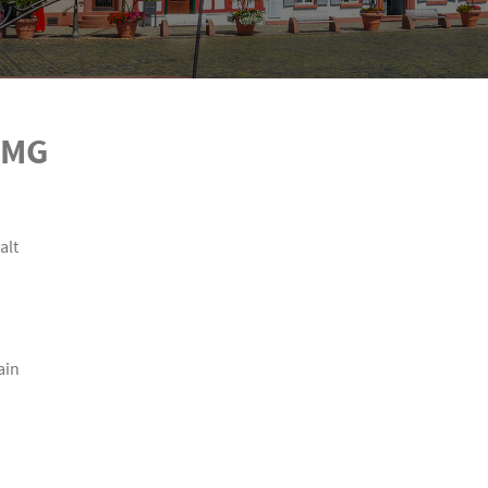
TMG
alt
ain