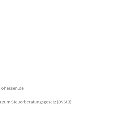
n
bk-hessen.de
n zum Steuerberatungsgesetz (DVStB),