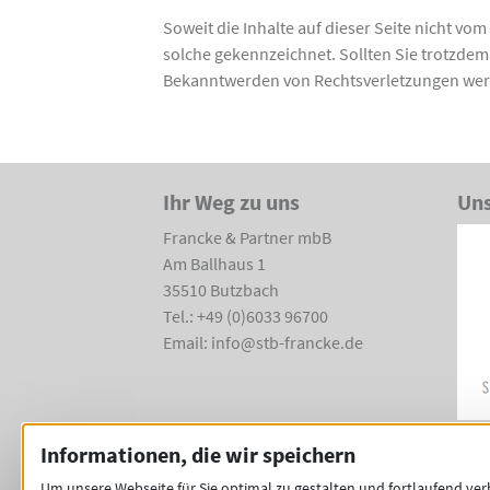
Soweit die Inhalte auf dieser Seite nicht vo
solche gekennzeichnet. Sollten Sie trotzde
Bekanntwerden von Rechtsverletzungen werd
Ihr Weg zu uns
Uns
Francke & Partner mbB
Am Ballhaus 1
35510 Butzbach
Tel.: +49 (0)6033 96700
Email: info@stb-francke.de
Informationen, die wir speichern
Um unsere Webseite für Sie optimal zu gestalten und fortlaufend ve