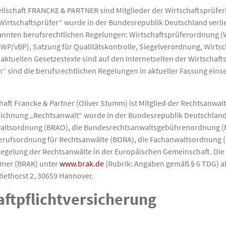
sellschaft FRANCKE & PARTNER sind Mitglieder der Wirtschaftsprüfe
„Wirtschaftsprüfer“ wurde in der Bundesrepublik Deutschland verli
annten berufsrechtlichen Regelungen: Wirtschaftsprüferordnung (
 WP/vBP), Satzung für Qualitätskontrolle, Siegelverordnung, Wirtsc
 aktuellen Gesetzestexte sind auf den Internetseiten der Wirtscha
n“ sind die berufsrechtlichen Regelungen in aktueller Fassung eins
haft Francke & Partner (Oliver Stumm) ist Mitglied der Rechtsanwal
zeichnung „Rechtsanwalt“ wurde in der Bundesrepublik Deutschland v
waltsordnung (BRAO), die Bundesrechtsanwaltsgebührenordnung (
erufsordnung für Rechtsanwälte (BORA), die Fachanwaltsordnung (
egelung der Rechtsanwälte in der Europäischen Gemeinschaft. Die 
mmer (BRAK) unter
www.brak.de
(Rubrik: Angaben gemäß § 6 TDG) ab
Riethorst 2, 30659 Hannover.
ftpflichtversicherung