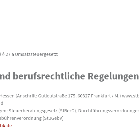
§ 27 a Umsatzsteuergesetz:
nd berufsrechtliche Regelunge
sen (Anschrift: Gutleutstraße 175, 60327 Frankfurt / M.) www.st
nd
ungen: Steuerberatungsgesetz (StBerG), Durchführungsverordnunge
gebührenverordnung (StBGebV)
tbk.de